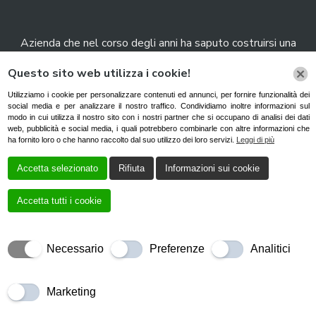
Azienda che nel corso degli anni ha saputo costruirsi una
solidissima reputazione grazie alla qualità del lavoro svolto,
Questo sito web utilizza i cookie!
Autonoleggi Italia S.r.l. rappresenta da anni un’attività fra le
più note del nord Italia.
Utilizziamo i cookie per personalizzare contenuti ed annunci, per fornire funzionalità dei
social media e per analizzare il nostro traffico. Condividiamo inoltre informazioni sul
modo in cui utilizza il nostro sito con i nostri partner che si occupano di analisi dei dati
Cookie Policy
|
Privacy Policy
web, pubblicità e social media, i quali potrebbero combinarle con altre informazioni che
ha fornito loro o che hanno raccolto dal suo utilizzo dei loro servizi.
Leggi di più
Accetta selezionato
Rifiuta
Informazioni sui cookie
Accetta tutti i cookie
Necessario
Preferenze
Analitici
Creato da
Local Web – Agenzia Web Marketing Milano
Copyrights
© 2022 Autonoleggi Italia Srl – P. IVA 04037250265 | Tutti i diritti
riservati. ‘
Marketing