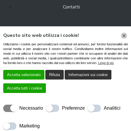
Contatti
Azienda che nel corso degli anni ha saputo costruirsi una
Questo sito web utilizza i cookie!
solidissima reputazione grazie alla qualità del lavoro svolto,
Autonoleggi Italia S.r.l. rappresenta da anni un’attività fra le
Utilizziamo i cookie per personalizzare contenuti ed annunci, per fornire funzionalità dei
social media e per analizzare il nostro traffico. Condividiamo inoltre informazioni sul
più note del nord Italia.
modo in cui utilizza il nostro sito con i nostri partner che si occupano di analisi dei dati
web, pubblicità e social media, i quali potrebbero combinarle con altre informazioni che
ha fornito loro o che hanno raccolto dal suo utilizzo dei loro servizi.
Leggi di più
Cookie Policy
|
Privacy Policy
Accetta selezionato
Rifiuta
Informazioni sui cookie
Accetta tutti i cookie
Necessario
Preferenze
Analitici
Creato da
Local Web – Agenzia Web Marketing Milano
Copyrights
© 2022 Autonoleggi Italia Srl – P. IVA 04037250265 | Tutti i diritti
Marketing