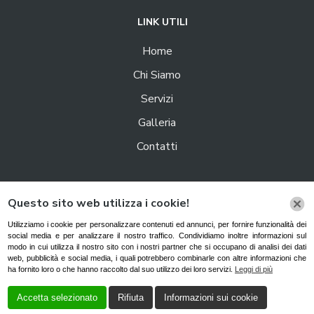
LINK UTILI
Home
Chi Siamo
Servizi
Galleria
Contatti
Azienda che nel corso degli anni ha saputo costruirsi una
Questo sito web utilizza i cookie!
solidissima reputazione grazie alla qualità del lavoro svolto,
Autonoleggi Italia S.r.l. rappresenta da anni un’attività fra le
Utilizziamo i cookie per personalizzare contenuti ed annunci, per fornire funzionalità dei
social media e per analizzare il nostro traffico. Condividiamo inoltre informazioni sul
più note del nord Italia.
modo in cui utilizza il nostro sito con i nostri partner che si occupano di analisi dei dati
web, pubblicità e social media, i quali potrebbero combinarle con altre informazioni che
ha fornito loro o che hanno raccolto dal suo utilizzo dei loro servizi.
Leggi di più
Cookie Policy
|
Privacy Policy
Accetta selezionato
Rifiuta
Informazioni sui cookie